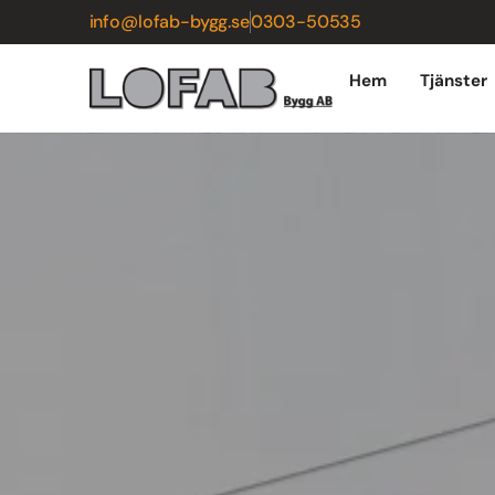
info@lofab-bygg.se
0303-50535
Hem
Tjänster