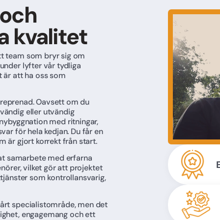
 och
 kvalitet
tt team som bryr sig om
nder lyfter vår tydliga
t är att ha oss som
entreprenad. Oavsett om du
vändig eller utvändig
 nybyggnation med ritningar,
var för hela kedjan. Du får en
 är gjort korrekt från start.
erat samarbete med erfarna
nörer, vilket gör att projektet
tjänster som kontrollansvarig,
vårt specialistområde, men det
lighet, engagemang och ett