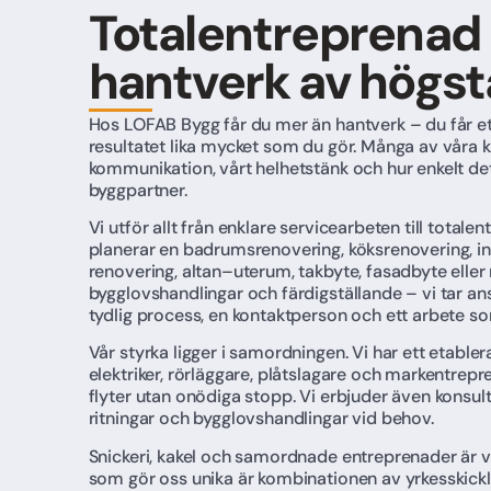
Totalentreprenad
hantverk av högsta
Hos LOFAB Bygg får du mer än hantverk – du får e
resultatet lika mycket som du gör. Många av våra ku
kommunikation, vårt helhetstänk och hur enkelt de
byggpartner.
Vi utför allt från enklare servicearbeten till total
planerar en badrumsrenovering, köksrenovering, in
renovering, altan–uterum, takbyte, fasadbyte eller
bygglovshandlingar och färdigställande – vi tar ans
tydlig process, en kontaktperson och ett arbete som
Vår styrka ligger i samordningen. Vi har ett etabl
elektriker, rörläggare, plåtslagare och markentrepre
flyter utan onödiga stopp. Vi erbjuder även konsult
ritningar och bygglovshandlingar vid behov.
Snickeri, kakel och samordnade entreprenader är 
som gör oss unika är kombinationen av yrkesskick