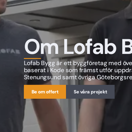
Om Lofab 
Lofab Bygg är ett byggföretag med öve
baserat i Kode som främst utför uppdr
Stenungsund samt övriga Göteborgsr
Be om offert
Se våra projekt